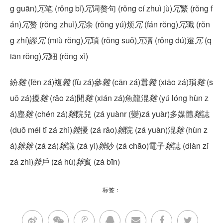
g guān)
冗
笔 (rǒng bǐ)
冗
词赘句 (rǒng cí zhuì jù)
冗
繁 (rǒng f
án)
冗
赘 (rǒng zhuì)
冗
余 (rǒng yú)烦
冗
(fán rǒng)
冗
職 (rǒn
g zhí)謬
冗
(miù rǒng)
冗
瑣 (rǒng suǒ)
冗
瀆 (rǒng dú)遷
冗
(q
iān rǒng)
冗
細 (rǒng xì)
紛
雜
(fēn zá)複
雜
(fù zá)參
雜
(cān zá)囂
雜
(xiāo zá)瑣
雜
(s
uǒ zá)擾
雜
(rǎo zá)閒
雜
(xián zá)魚龍混
雜
(yú lóng hùn z
á)塵
雜
(chén zá)
雜
院兒 (zá yuànr (變)​zá yuàr)多媒體
雜
誌
(duō méi tǐ zá zhì)
雜
擾 (zá rǎo)
雜
院 (zá yuàn)混
雜
(hùn z
á)
雜
雜
(zá zá)
雜
議 (zá yì)
雜
鈔 (zá chāo)電子
雜
誌 (diàn zǐ
zá zhì)
雜
戶 (zá hù)
雜
賓 (zá bīn)
标签：