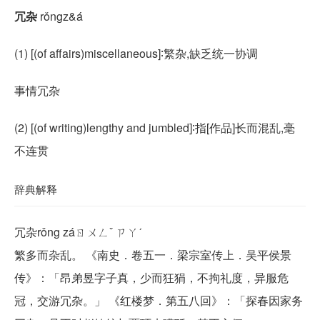
冗杂
rǒngz&á
(1) [(of affairs)miscellaneous]∶繁杂,缺乏统一协调
事情冗杂
(2) [(of writing)lengthy and jumbled]∶指[作品]长而混乱,毫
不连贯
辞典解释
冗杂rǒng záㄖㄨㄥˇ ㄗㄚˊ
繁多而杂乱。 《南史．卷五一．梁宗室传上．吴平侯景
传》：「昂弟昱字子真，少而狂狷，不拘礼度，异服危
冠，交游冗杂。」 《红楼梦．第五八回》：「探春因家务