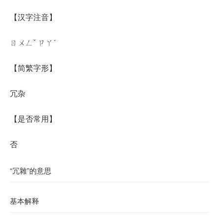
【汉字注音】
ㄖㄨㄥˇ ㄗㄚˊ
【简繁字形】
冗杂
【是否常用】
否
“冗雜”的意思
基本解释