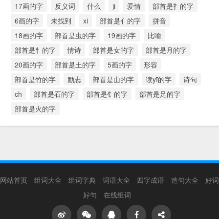
17画的字
反义词
什么
ji
爱情
部首是扌的字
6画的字
未找到
xi
部首是亻的字
拼音
18画的字
部首是虫的字
19画的字
比喻
部首是忄的字
情诗
部首是女的字
部首是月的字
20画的字
部首是土的字
5画的字
形容
部首是竹的字
励志
部首是山的字
读yī的字
诗句
ch
部首是石的字
部首是钅的字
部首是足的字
部首是火的字
网站首页
组词大全
组词字典
词语大全
四字成语
造句大全
好词
好句
在线组词