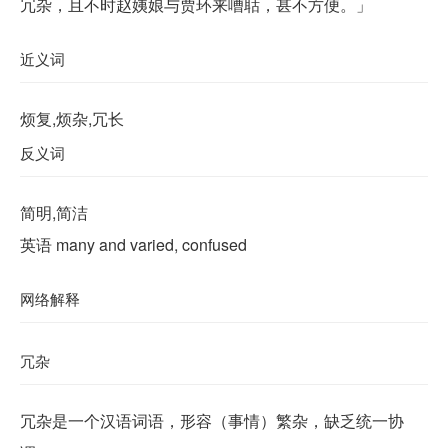
冗杂，且不时赵姨娘与贾环来嘈聒，甚不方便。」
近义词
烦复,烦杂,冗长
反义词
简明,简洁
英语 many and varied, confused
网络解释
冗杂
冗杂是一个汉语词语，形容（事情）繁杂，缺乏统一协