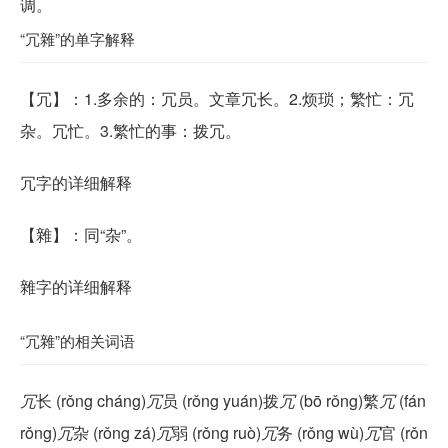
调。
“冗雜”的单字解释
【
冗
】：1.多余的：冗员。文章冗长。2.烦琐；繁忙：冗
杂。冗忙。3.繁忙的事：拨冗。
冗字的详细解释
【
雜
】：同“杂”。
雜字的详细解释
“冗雜”的相关词语
冗
长 (rǒng cháng)
冗
员 (rǒng yuán)拨
冗
(bō rǒng)繁
冗
(fán
rǒng)
冗
杂 (rǒng zá)
冗
弱 (rǒng ruò)
冗
务 (rǒng wù)
冗
官 (rǒn