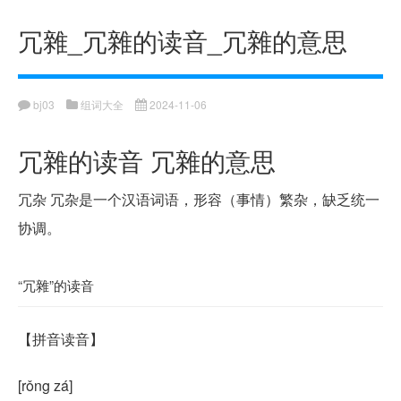
冗雜_冗雜的读音_冗雜的意思
bj03
组词大全
2024-11-06
冗雜的读音 冗雜的意思
冗杂 冗杂是一个汉语词语，形容（事情）繁杂，缺乏统一
协调。
“冗雜”的读音
【
拼音读音
】
[rǒng zá]