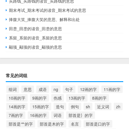
买路钱_买路钱的读音_买路钱的意思
期末考试_期末考试的读音_期末考试的意思
捧腹大笑_捧腹大笑的意思、解释和出处
田垄_田垄的读音_田垄的意思
系留_系留的读音_系留的意思
颟顸_颟顸的读音_颟顸的意思
常见的词组
组词
意思
成语
ng
句子
12画的字
11画的字
10画的字
9画的字
伤感
13画的字
8画的字
14画的字
15画的字
造句
例句
sh
近义词
zh
7画的字
16画的字
词语
部首是氵的字
部首是艹的字
部首是木的字
名言
部首是口的字